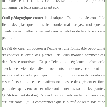
malheureusement rien faire contre les sols qui auront été pollué et
contaminé par leurs parents avant eux.
Outil pédagogique contre le plastique
: Tout le monde connaît le
fléau des plastiques dans le monde mais croyez moi que la
Thaïlande est malheureusement dans le peloton de tête face à cette
pollution.
Le fait de créer un potager à l’école est une formidable opportunité
d’expliquer le cycle des plantes,
de leurs montrer comment ces
dernières se nourrissent. En parallèle on peut également présenter le
“cycle de vie” des divers polluants modernes, comment ils
imprègnent les sols, pour quelle durée,… L’occasion de montrer à
ces enfants que toutes ces matières toxiques se désagrègent en fines
particules qui viendront ensuite contaminer les sols et les plantes.
Qu’ils touchent du doigt l’impact des polluants sur leur alimentation,
sur leur santé. Qu’ils comprennent que la pureté de leurs sols et de