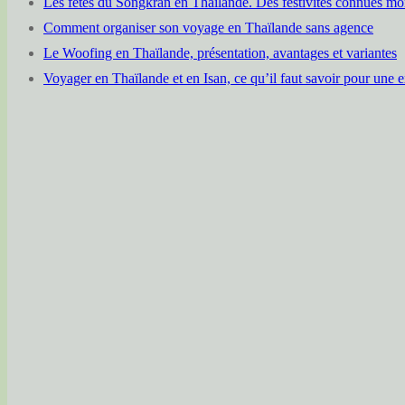
Les fêtes du Songkran en Thaïlande. Des festivités connues mo
Comment organiser son voyage en Thaïlande sans agence
Le Woofing en Thaïlande, présentation, avantages et variantes
Voyager en Thaïlande et en Isan, ce qu’il faut savoir pour une 