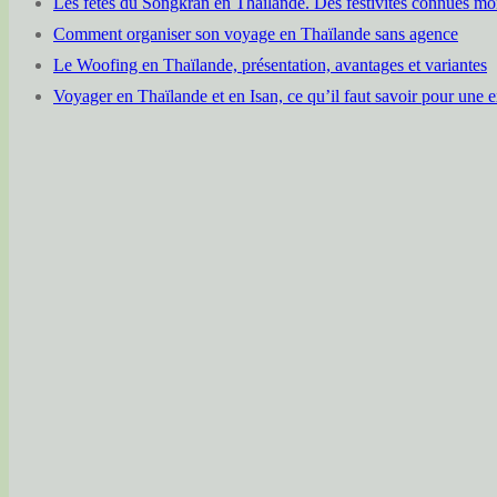
Les fêtes du Songkran en Thaïlande. Des festivités connues mo
Comment organiser son voyage en Thaïlande sans agence
Le Woofing en Thaïlande, présentation, avantages et variantes
Voyager en Thaïlande et en Isan, ce qu’il faut savoir pour une 