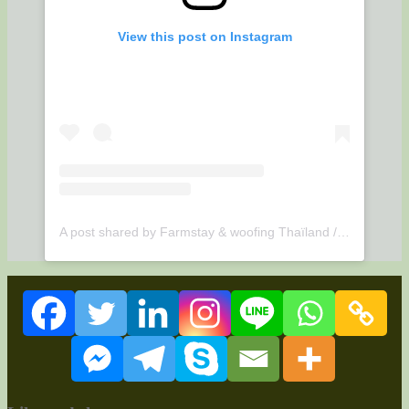
View this post on Instagram
A post shared by Farmstay & woofing Thaïland / Udonthani (@suwan.organic.farmstay)