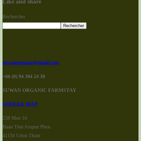
Like and share
Rechercher
Rechercher
suwanetmanu@gmail.com
+66 (0) 94 304 24 30
SUWAN ORGANIC FARMSTAY
GOOGLE MAP
238 Moo 16
Baan That Ampue Phen
41150 Udon Thani