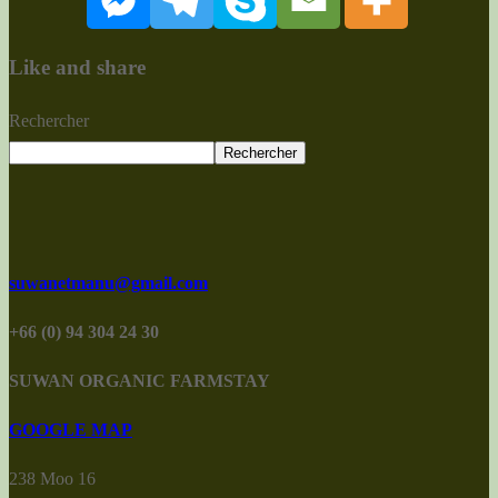
Like and share
Rechercher
Rechercher
suwanetmanu@gmail.com
+66 (0) 94 304 24 30
SUWAN ORGANIC FARMSTAY
GOOGLE MAP
238 Moo 16