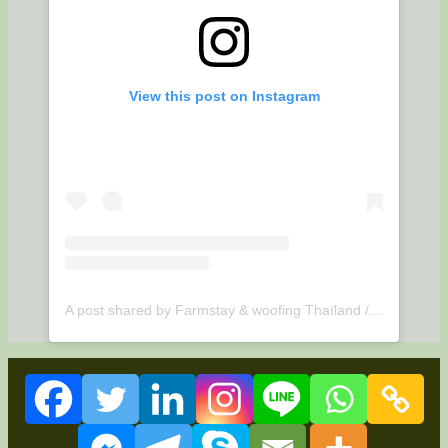
View this post on Instagram
A post shared by Farmstay & woofing Thaïland / Udonthani (@suwan.organic.farmstay)