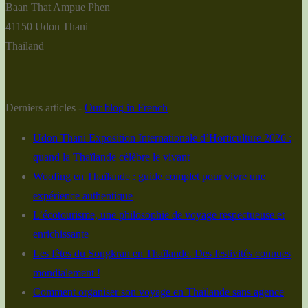
Baan That Ampue Phen
41150 Udon Thani
Thailand
Derniers articles -
Our blog in French
Udon Thani Exposition Internationale d’Horticulture 2026 :
quand la Thaïlande célèbre le vivant
Woofing en Thaïlande : guide complet pour vivre une
expérience authentique
L’écotourisme, une philosophie de voyage respectueuse et
enrichissante
Les fêtes du Songkran en Thaïlande. Des festivités connues
mondialement !
Comment organiser son voyage en Thaïlande sans agence