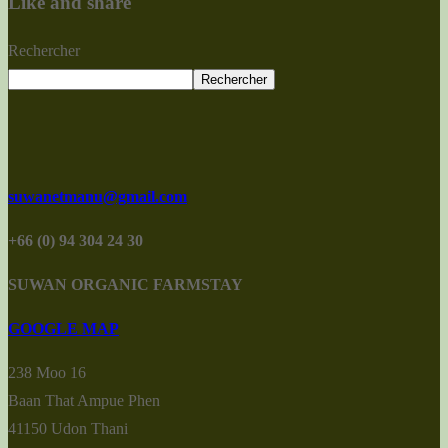
Like and share
Rechercher
Rechercher
suwanetmanu@gmail.com
+66 (0) 94 304 24 30
SUWAN ORGANIC FARMSTAY
GOOGLE MAP
238 Moo 16
Baan That Ampue Phen
41150 Udon Thani