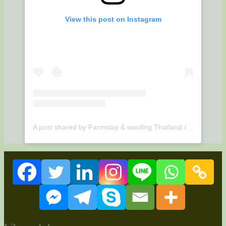
View this post on Instagram
A post shared by Farmstay & woofing Thaïland / Udonthani (@suwan.organic.farmstay)