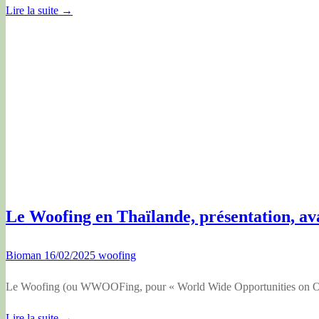
Lire la suite →
Le Woofing en Thaïlande, présentation, ava
Bioman
16/02/2025
woofing
Le Woofing (ou WWOOFing, pour « World Wide Opportunities on Organ
Lire la suite →