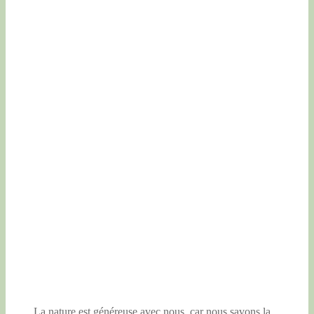
La nature est généreuse avec nous, car nous savons la