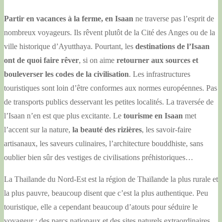
Partir en vacances à la ferme, en Isaan
ne traverse pas l’esprit de
nombreux voyageurs. Ils rêvent plutôt de la Cité des Anges ou de la
ville historique d’Ayutthaya. Pourtant, les
destinations de l’Isaan
ont de quoi faire rêver
, si on aime
retourner aux sources et
bouleverser les codes de la civilisation
. Les infrastructures
touristiques sont loin d’être conformes aux normes européennes. Pas
de transports publics desservant les petites localités. La traversée de
l’Isaan n’en est que plus excitante. Le
tourisme en Isaan
met
l’accent sur la nature,
la beauté des rizières
, les savoir-faire
artisanaux, les saveurs culinaires, l’architecture bouddhiste, sans
oublier bien sûr des vestiges de civilisations préhistoriques…
La Thaïlande du Nord-Est est la région de Thaïlande la plus rurale et
la plus pauvre, beaucoup disent que c’est la plus authentique. Peu
touristique, elle a cependant beaucoup d’atouts pour séduire le
voyageur : des parcs nationaux et des sites naturels extraordinaires,